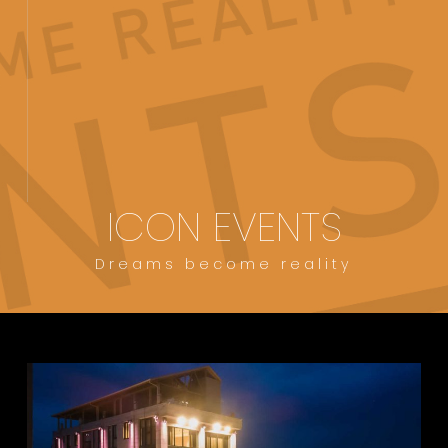
ICON EVENTS
Dreams become reality