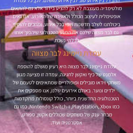
ההבדל בין אירוע טוב לבין אירוע מושלם. לכן, כל עמדת
מולטימדיה מעוצבת לא רק להציע בידור אלא גם להתאים
אופטימלית לעיצוב הכולל ולאווירה של האירוע. אנו גאים
ביכולתנו לשלב חדשנות ויופי בכל אירוע, ומחכים להוסיף
גם לבר מצווה שלכם את המגע הטכנולוגי שיהפוך אותו
לבלתי נשכח.
עמדת גיימינג לבר מצווה
עמדת גיימינג לבר מצווה היא רעיון מושלם להוספת
אלמנט של כיף ואקשן לחגיגה. עמדה זו מציעה מגוון
משחקי וידאו מובילים ופופולריים שמתאימים לטעמם של
ילדים ונוער. באולם אירועים שלנו, אנו מספקים את
הטכנולוגיה החדשנית ביותר, כולל קונסולות מתקדמות
כמו
PlayStation, Xbox
, ו-
Nintendo Switch
, כמו גם
מבחר ענק של משחקים שכוללים אקשן, ספורט,
אסטרטגיה ועוד.