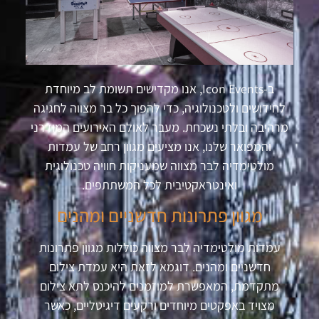
ב-
Icon Events
, אנו מקדישים תשומת לב מיוחדת
לחידושים ולטכנולוגיה, כדי להפוך כל בר מצווה לחגיגה
מרהיבה ובלתי נשכחת. מעבר לאולם האירועים המודרני
והמפואר שלנו, אנו מציעים מגוון רחב של עמדות
מולטימדיה לבר מצווה שמעניקות חוויה טכנולוגית
ואינטראקטיבית לכל המשתתפים.
מגוון פתרונות חדשניים ומהנים
עמדות מולטימדיה לבר מצווה כוללות מגוון פתרונות
חדשניים ומהנים. דוגמא לזאת היא עמדת צילום
מתקדמת, המאפשרת למוזמנים להיכנס לתא צילום
מצויד באפקטים מיוחדים ורקעים דיגיטליים, כאשר