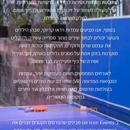
התוצאות נשלחות ישירות למייל או לרשתות החברתיות. זו
דרך מעולה לשמור על זיכרונות מהאירוע ולהפוך אותם
לחלק מהחוויה הכוללת.
בנוסף, אנו מציעים עמדות וידאו קריוקי, שבהן הילדים
והנוער יכולים לבחור שירים מתוך ספרייה עשירה ולהקליט
את עצמם שרים ורוקדים. ההקלטות יכולות להיות
מוקרנות בזמן אמת על מסכים גדולים באולם, תוך יצירת
אווירה של כיף ופעילויות לבר מצווה.
לאורחים המחפשים חוויות מעמיקות יותר, עמדות
המציאות המדומה (
VR
) שלנו מציעות טיולים וירטואליים
בעולמות מדומים, מהם חוויות אדרנלין ועד סיורים
במקומות היסטוריים.
חדשנות ויופי בכל אירוע
ב-
Icon Events
אנו מבינים שהפרטים הקטנים יוצרים את