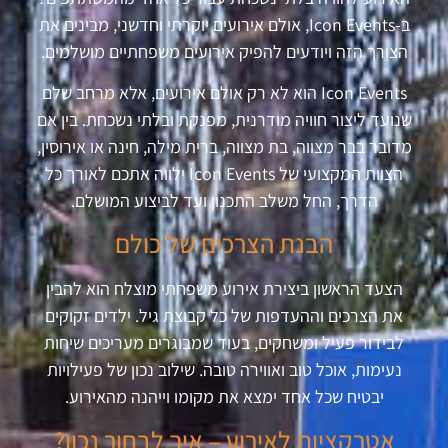
ב-Icon Events, אולם אירועים יוקרתי וחדשני, מבינים את
הצורך הזה ויודעים להפיק אירועים משפחתיים מושלמים.
Icon Events הוא לא רק אולם אירועים, אלא מרחב שלם
שנועד ליצור חוויה מודרנית, מפנקת ובלתי נשכחת. בין אם
מדובר בבר מצווה, בת מצווה, ברית מילה, חינה או אירוסין,
הצוות המקצועי של Icon Events ילווה אתכם לאורך כל
הדרך, החל משלב התכנון ועד לביצוע המושלם.
הבנת הצרכים של כולם
הצעד הראשון ביצירת אירוע משפחתי מוצלח הוא להבין
את הצרכים וההעדפות של כל קבוצת גיל. ילדים זקוקים
לבידור פעיל ומשחקים, בעוד שמבוגרים מעריכים שיחות
נעימות, אוכל טוב ואווירה טובה. שילוב נכון של פעילויות
יבטיח שכל אחד ימצא את מקומו וייהנה מהאירוע.
אטרקציות לאירוע – איך לבחור נכון?