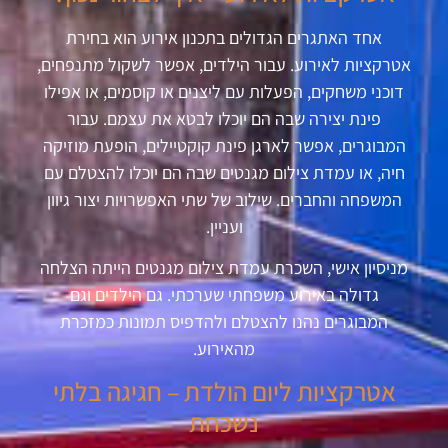
אחד האתגרים הגדולים בתכנון אירוע הוא בחירת
אטרקציות לאירוע. עבור הילדים, אפשר לשקול מתנפחים,
דוכני משחקים, הפעלות עם ליצנים או קוסמים, או אפילו
פינת יצירה שבה הם יוכלו לבטא את עצמם. עבור
המבוגרים, אפשר לארגן פינת קוקטיילים, הופעת מוזיקה
חיה, או עמדת צילום מגנטים שבה הם יוכלו להצטלם עם
המשפחה והחברים. שילוב של שתי האפשרויות יצור גיוון
ועניין.
מניסיון אישי, השכרת עמדת צילום מגנטים הייתה הצלחה
גדולה באירוע משפחתי שערכתי. גם הילדים וגם
המבוגרים נהנו להצטלם ולהדפיס תמונות כמזכרת
מהאירוע.
אטרקציות ליום הולדת – חגיגה בלתי
נשכחת