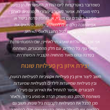
כשמדובר באטרקציות ליום הולדת, האפשרויות הן כמעט
בלתי מוגבלות. אפשר לשכור ג'ימבורי לקטנטנים, לארגן
מסיבת ריקודים עם די ג'יי, או להזמין סדנת בישול או
אפייה שבה כולם יוכלו להשתתף. חשוב להתאים את
האטרקציות לגיל החוגג ולאופי האירוע.
אני זוכר יום הולדת שארגנתי לאחייני, שבו הזמנתי סדנת
תיפוף גוף. כל הילדים, וגם חלק מהמבוגרים, השתתפו
בסדנה ונהנו מאוד מהחוויה הקצבית והמשחררת.
יצירת איזון בין פעילויות שונות
חשוב ליצור איזון בין פעילויות אקטיביות לפעילויות רגועות,
ובין פעילויות שמיועדות לילדים לפעילויות שמיועדות
למבוגרים. אפשר להתחיל את האירוע עם פעילות
משותפת לכולם, כמו משחק חברה או מופע בידור, ולאחר
מכן לפצל את הפעילויות לקבוצות גיל שונות. חשוב גם
להקצות זמן למנוחה ושיחה, כדי שאנשים יוכלו להתחבר