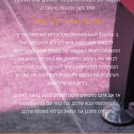
אחד לשני וליהנות מהחברה.
התאמה אישית של האירוע
ב-Icon Events מאמינים שכל אירוע הוא ייחודי וצריך
להתאים אותו באופן אישי לצרכים ולהעדפות של
המשפחה. הצוות המקצועי של האולם ישמח לעזור לכם
לבחור את העיצוב המתאים, את התפריט המגוון ואת
הפעילויות המתאימות ביותר לאירוע שלכם. הגמישות
העיצובית של המקום מאפשרת לכם ליצור את האירוע
בדיוק כמו שחלמתם.
אז אם אתם מחפשים מקום מושלם לחגוג בו את האירוע
המשפחתי הבא שלכם, צרו קשר עם Icon Events
ותתחילו לתכנן את החוויה הבלתי נשכחת שלכם.