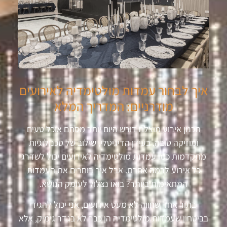
איך לבחור עמדות מולטימדיה לאירועים
מודרניים: המדריך המלא
תכנון אירוע מוצלח דורש היום יותר מסתם אוכל טעים
ומוזיקה טובה. בעידן הדיגיטלי, שילוב של טכנולוגיות
מתקדמות כמו עמדות מולטימדיה לאירועים יכול לשדרג
כל אירוע לרמה אחרת. אבל איך בוחרים את העמדות
המתאימות ביותר? בואו נצלול לעומק הנושא.
בתור אחד שחווה לא מעט אירועים, אני יכול להגיד
בביטחון שעמדות מולטימדיה הן כבר לא בגדר גימיק, אלא