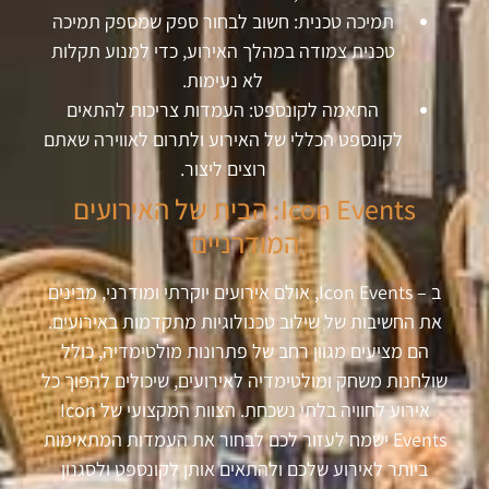
תמיכה טכנית: חשוב לבחור ספק שמספק תמיכה
טכנית צמודה במהלך האירוע, כדי למנוע תקלות
לא נעימות.
התאמה לקונספט: העמדות צריכות להתאים
לקונספט הכללי של האירוע ולתרום לאווירה שאתם
רוצים ליצור.
Icon Events: הבית של האירועים
המודרניים
ב – Icon Events, אולם אירועים יוקרתי ומודרני, מבינים
את החשיבות של שילוב טכנולוגיות מתקדמות באירועים.
הם מציעים מגוון רחב של פתרונות מולטימדיה, כולל
שולחנות משחק ומולטימדיה לאירועים, שיכולים להפוך כל
אירוע לחוויה בלתי נשכחת. הצוות המקצועי של Icon
Events ישמח לעזור לכם לבחור את העמדות המתאימות
ביותר לאירוע שלכם ולהתאים אותן לקונספט ולסגנון