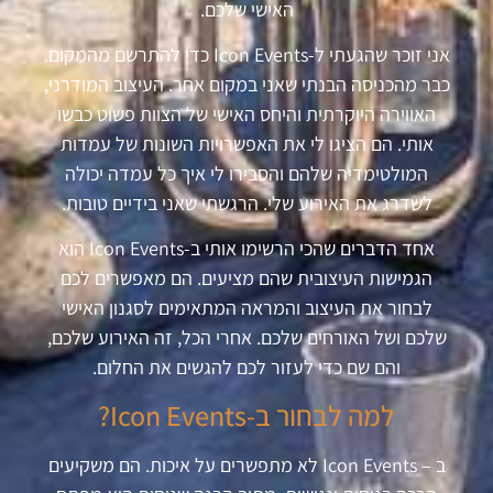
האישי שלכם.
אני זוכר שהגעתי ל-Icon Events כדי להתרשם מהמקום.
כבר מהכניסה הבנתי שאני במקום אחר. העיצוב המודרני,
האווירה היוקרתית והיחס האישי של הצוות פשוט כבשו
אותי. הם הציגו לי את האפשרויות השונות של עמדות
המולטימדיה שלהם והסבירו לי איך כל עמדה יכולה
לשדרג את האירוע שלי. הרגשתי שאני בידיים טובות.
אחד הדברים שהכי הרשימו אותי ב-Icon Events הוא
הגמישות העיצובית שהם מציעים. הם מאפשרים לכם
לבחור את העיצוב והמראה המתאימים לסגנון האישי
שלכם ושל האורחים שלכם. אחרי הכל, זה האירוע שלכם,
והם שם כדי לעזור לכם להגשים את החלום.
למה לבחור ב-Icon Events?
ב – Icon Events לא מתפשרים על איכות. הם משקיעים