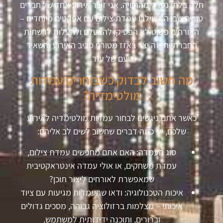
חלק בלתי נפרד מהחוויה. אני זוכר אירוע אחד של חברים
טובים שבו הם שילבו עמדת צילום עם אפקטים מיוחדים –
האורחים פשוט לא הפסיקו להצטלם ולהעלות לרשתות
החברתיות. זה יצר באזז מטורף סביב האירוע והשאיר
טעם של עוד.
מה חשוב לבדוק כשבוחרים עמדות
מולטימדיה?
כאשר אתם ניגשים לבחור עמדות מולטימדיה לאירוע
שלכם, יש כמה דברים שחשוב לשים לב אליהם:
סוג העמדה: האם אתם מחפשים עמדת צילום,
עמדת משחקים, או אולי עמדה אינטראקטיבית
שמאפשרת לאורחים ליצור תוכן?
איכות הטכנולוגיה: ודאו שהעמדות מגיעות עם ציוד
איכותי – מצלמות ברזולוציה גבוהה, מסכים גדולים
וברורים, ותוכנה ידידותית למשתמש.