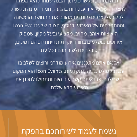
הרבה בנוחות ונגישות, מתוך הבנה שנוחות היא מפתח
להצלחה של כל אירוע. נוחות בהגעה, חנייה זמינה ונגישות
לכל בעלי צרכים מיוחדים מהווים את התחושה הראשונה
וההתחלתית של האירוע. בנוסף, הצוות של Icon Events
הוא צוות אוהב, מחויב, מקצועי ובעל ניסיון, שמפיק
אירועים מושלמים בחוויה יוקרתית וייחודית. הם זמינים,
סובלניים ולשירותכם בכל עת.
אז אם אתם מתכננים אירוע מודרני ורוצים לשלב בו
עמדות מולטימדיה מתקדמות, Icon Events הוא המקום
בשבילכם. צרו איתם קשר עוד היום ותתחילו לתכנן את
האירוע הבא שלכם!
נשמח לעמוד לשירותכם בהפקת