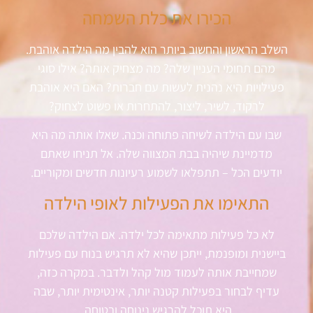
הכירו את כלת השמחה
השלב הראשון והחשוב ביותר הוא להבין מה הילדה אוהבת.
מהם תחומי העניין שלה? מה מצחיק אותה? אילו סוגי
פעילויות היא נהנית לעשות עם חברות? האם היא אוהבת
לרקוד, לשיר, ליצור, להתחרות או פשוט לצחוק?
שבו עם הילדה לשיחה פתוחה וכנה. שאלו אותה מה היא
מדמיינת שיהיה בבת המצווה שלה. אל תניחו שאתם
יודעים הכל – תתפלאו לשמוע רעיונות חדשים ומקוריים.
התאימו את הפעילות לאופי הילדה
לא כל פעילות מתאימה לכל ילדה. אם הילדה שלכם
ביישנית ומופנמת, ייתכן שהיא לא תרגיש בנוח עם פעילות
שמחייבת אותה לעמוד מול קהל ולדבר. במקרה כזה,
עדיף לבחור בפעילות קטנה יותר, אינטימית יותר, שבה
היא תוכל להרגיש נינוחה ובטוחה.