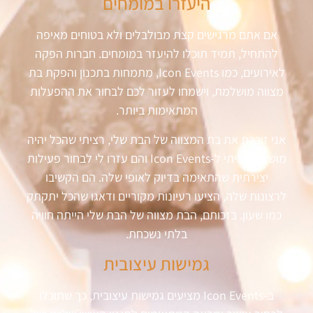
היעזרו במומחים
אם אתם מרגישים קצת מבולבלים ולא בטוחים מאיפה
להתחיל, תמיד תוכלו להיעזר במומחים. חברות הפקה
לאירועים, כמו Icon Events, מתמחות בתכנון והפקת בת
מצווה מושלמת, וישמחו לעזור לכם לבחור את ההפעלות
המתאימות ביותר.
אני זוכרת את בת המצווה של הבת שלי, רציתי שהכל יהיה
מושלם! פניתי ל-Icon Events והם עזרו לי לבחור פעילות
יצירתית שהתאימה בדיוק לאופי שלה. הם הקשיבו
לרצונות שלה, הציעו רעיונות מקוריים ודאגו שהכל יתקתק
כמו שעון. בזכותם, הבת מצווה של הבת שלי הייתה חוויה
בלתי נשכחת.
גמישות עיצובית
ב-Icon Events מציעים גמישות עיצובית, כך שתוכלו