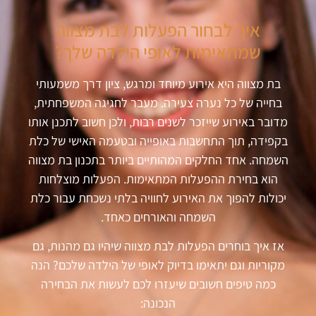
איך לבחור הפעלות לבת מצווה
שמתאימות לאופי הילדה שלך?
בת מצווה היא אירוע מיוחד ומרגש, ציון דרך משמעותי
בחייה של כל נערה צעירה. מעבר לחגיגה המשפחתית,
מדובר באירוע שייזכר לשנים רבות, ולכן חשוב לתכנן אותו
בקפידה, תוך התחשבות באופייה ובטעמה האישי של כלת
השמחה. אחד החלקים המהותיים ביותר בתכנון בת מצווה
הוא בחירת ההפעלות המתאימות. הפעלות מוצלחות
יכולות להפוך את האירוע לחוויה בלתי נשכחת עבור כלת
השמחה והאורחים כאחד.
אז איך בוחרים הפעלות לבת מצווה שיהיו גם מהנות, גם
מקוריות וגם יתאימו בדיוק לאופי של הילדה שלכם? הנה
כמה טיפים חשובים שיעזרו לכם לעשות את הבחירה
הנכונה: