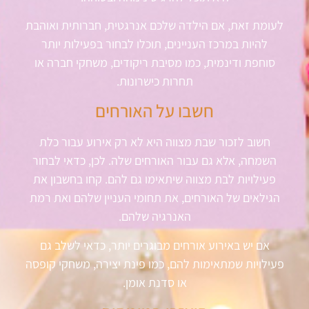
לעומת זאת, אם הילדה שלכם אנרגטית, חברותית ואוהבת
להיות במרכז העניינים, תוכלו לבחור בפעילות יותר
סוחפת ודינמית, כמו מסיבת ריקודים, משחקי חברה או
תחרות כישרונות.
חשבו על האורחים
חשוב לזכור שבת מצווה היא לא רק אירוע עבור כלת
השמחה, אלא גם עבור האורחים שלה. לכן, כדאי לבחור
פעילויות לבת מצווה שיתאימו גם להם. קחו בחשבון את
הגילאים של האורחים, את תחומי העניין שלהם ואת רמת
האנרגיה שלהם.
אם יש באירוע אורחים מבוגרים יותר, כדאי לשלב גם
פעילויות שמתאימות להם, כמו פינת יצירה, משחקי קופסה
או סדנת אומן.