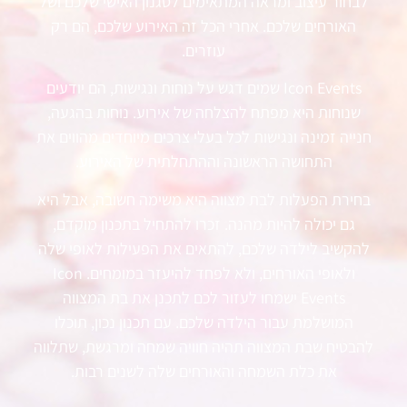
לבחור עיצוב ומראה המתאימים לסגנון האישי שלכם ושל
האורחים שלכם. אחרי הכל זה האירוע שלכם, הם רק
עוזרים.
Icon Events שמים דגש על נוחות ונגישות, הם יודעים
שנוחות היא מפתח להצלחה של אירוע. נוחות בהגעה,
חנייה זמינה ונגישות לכל בעלי צרכים מיוחדים מהווים את
התחושה הראשונה וההתחלתית של האירוע.
בחירת הפעלות לבת מצווה היא משימה חשובה, אבל היא
גם יכולה להיות מהנה. זכרו להתחיל בתכנון מוקדם,
להקשיב לילדה שלכם, להתאים את הפעילות לאופי שלה
ולאופי האורחים, ולא לפחד להיעזר במומחים. Icon
Events ישמחו לעזור לכם לתכנן את בת המצווה
המושלמת עבור הילדה שלכם. עם תכנון נכון, תוכלו
להבטיח שבת המצווה תהיה חוויה שמחה ומרגשת, שתלווה
את כלת השמחה והאורחים שלה לשנים רבות.