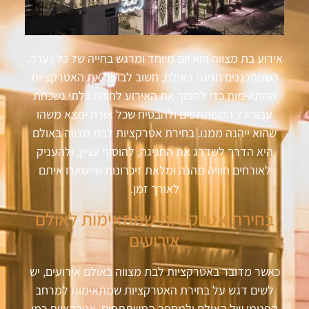
אירוע בת מצווה הוא יום מיוחד ומרגש בחייה של כל נערה.
כשמתכננים חגיגה באולם, חשוב לבחור את האטרקציות
המתאימות כדי להפוך את האירוע לחוויה בלתי נשכחת
עבור כל המשתתפים ולהבטיח שכל אורח ימצא משהו
שהוא ייהנה ממנו. בחירת אטרקציות לבת מצווה באולם
היא הדרך לשדרג את החגיגה, להוסיף עניין, ולהעניק
לאורחים חוויה מהנה ומלאת זיכרונות שיישארו איתם
לאורך זמן
.
בחירת אטרקציות שמתאימות לאולם
אירועים
כאשר מדובר באטרקציות לבת מצווה באולם אירועים, יש
לשים דגש על בחירת האטרקציות שמתאימות למרחב
הפנימי של האולם ולמספר המשתתפים. אטרקציות כמו