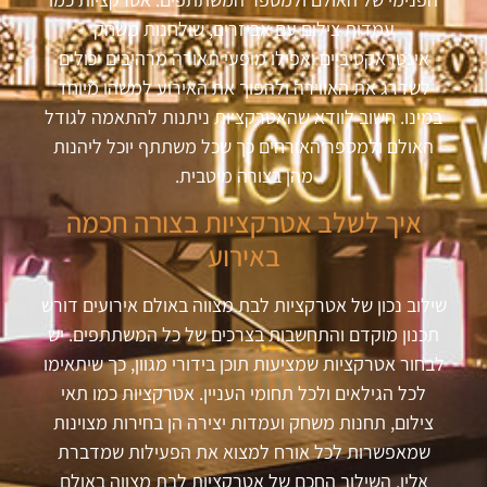
עמדות צילום עם אביזרים, שולחנות משחק
אינטראקטיביים ואפילו מופעי תאורה מרהיבים יכולים
לשדרג את האווירה ולהפוך את האירוע למשהו מיוחד
במינו. חשוב לוודא שהאטרקציות ניתנות להתאמה לגודל
האולם ולמספר האורחים כך שכל משתתף יוכל ליהנות
מהן בצורה מיטבית
.
איך לשלב אטרקציות בצורה חכמה
באירוע
שילוב נכון של אטרקציות לבת מצווה באולם אירועים דורש
תכנון מוקדם והתחשבות בצרכים של כל המשתתפים. יש
לבחור אטרקציות שמציעות תוכן בידורי מגוון, כך שיתאימו
לכל הגילאים ולכל תחומי העניין. אטרקציות כמו תאי
צילום, תחנות משחק ועמדות יצירה הן בחירות מצוינות
שמאפשרות לכל אורח למצוא את הפעילות שמדברת
אליו. השילוב החכם של אטרקציות לבת מצווה באולם