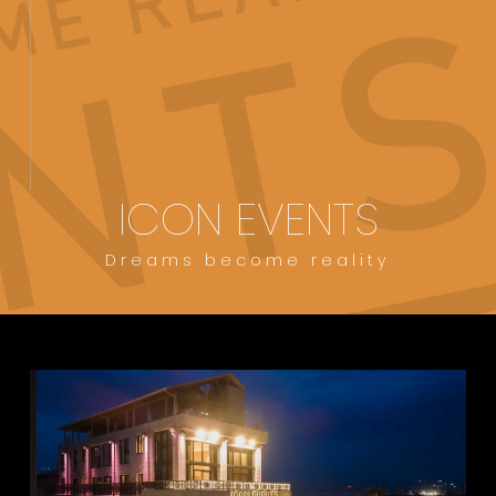
ICON EVENTS
Dreams become reality