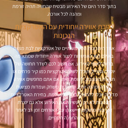
בתוך סדר היום של האירוע מבטיח שהחוויה תהיה זורמת
ומהנה לכל אורכה
.
יצירת אווירה ייחודית עם האטרקציות
הנכונות
אחד היתרונות המשמעותיים של אטרקציות לבת מצווה
באולם הוא האפשרות ליצור אווירה ייחודית שמתאימה
בדיוק לאופי האירוע. אם חשוב לכם לשדר תחושה של
יוקרה וסטייל, תוכלו לשלב אטרקציות כמו קיר פרחים או
תאורה מעוצבת. לעומת זאת, אם אתם מחפשים אווירה
קלילה ומהנה יותר, שולחנות משחק ועמדות מציאות
מדומה יוכלו להתאים בצורה מושלמת. בחירת האטרקציות
הנכונות לא רק מעשירה את האירוע אלא גם יוצרת
זיכרונות מתוקים שיישארו עם האורחים זמן רב לאחר
שהחגיגה תסתיים
.