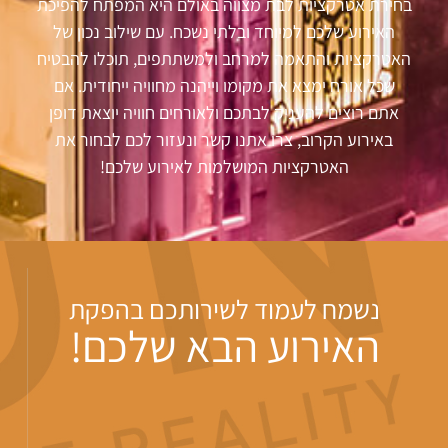
בחירת אטרקציות לבת מצווה באולם היא המפתח להפיכת
האירוע שלכם למיוחד ובלתי נשכח. עם שילוב נכון של
האטרקציות והתאמה למרחב ולמשתתפים, תוכלו להבטיח
שכל אורח ימצא את מקומו וייהנה מחוויה ייחודית. אם
אתם רוצים להעניק לבתכם ולאורחים חוויה יוצאת דופן
באירוע הקרוב, צרו אתנו קשר ונעזור לכם לבחור את
האטרקציות המושלמות לאירוע שלכם
!
נשמח לעמוד לשירותכם בהפקת
האירוע הבא שלכם!