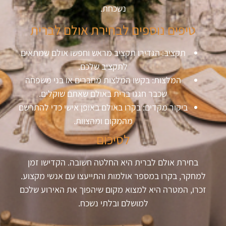
נשכחת.
טיפים נוספים לבחירת אולם לברית
תקציב: הגדירו תקציב מראש וחפשו אולם שמתאים
לתקציב שלכם.
המלצות: בקשו המלצות מחברים או בני משפחה
שכבר חגגו ברית באולם שאתם שוקלים.
ביקור מקדים: בקרו באולם באופן אישי כדי להתרשם
מהמקום ומהצוות.
לסיכום
בחירת אולם לברית היא החלטה חשובה. הקדישו זמן
למחקר, בקרו במספר אולמות והתייעצו עם אנשי מקצוע.
זכרו, המטרה היא למצוא מקום שיהפוך את האירוע שלכם
למושלם ובלתי נשכח.