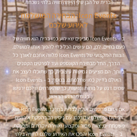
הברית של הבן שלי הייתה חוויה בלתי נשכחת.
Icon Events: הבחירה המושלמת
לאירוע שלכם
ב – Icon Events מבינים שאירוע כמו ברית הוא חוויה של
פעם בחיים. לכן, הם עושים הכל כדי להפוך אותו למושלם.
הצוות המקצועי של Icon Events מלווה אתכם לאורך כל
הדרך, החל מבחירת הקונספט ועד לפרטים הקטנים
ביותר. הם מציעים גמישות עיצובית, כך שתוכלו לעצב את
האולם בדיוק כמו שחלמתם. בנוסף, ב – Icon Events
שמים דגש על נוחות ונגישות, כך שהאורחים שלכם ירגישו
בנוח מהרגע הראשון.
אם אתם מחפשים אולם לברית במרכז, Icon Events הוא
המקום המושלם עבורכם. עם ניסיון רב בהפקת אירועים
משפחתיים, צוות מסור ומקצועי ואווירה יוקרתית ומפנקת,
ב – Icon Events יהפכו את האירוע שלכם לחוויה בלתי