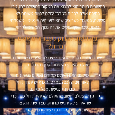
החשובים ביותר הוא למצוא את המקום המושלם לחגוג בו.
בחירת אולם לברית במרכז יכולה להיות משימה לא
פשוטה, במיוחד כשרוצים שהאירוע יהיה אינטימי, משפחתי
ובלתי נשכח. איך עושים את זה נכון? המשיכו לקרוא.
מה חשוב לבדוק כשבוחרים אולם
לברית?
ישנם מספר דברים שחשוב לשים לב אליהם כשבוחרים
אולם לאירוע משפחתי קטן כמו ברית:
מיקום: האם האולם ממוקם במקום נגיש ונוח
לאורחים שלכם? במרכז הארץ יש יתרון גדול
מבחינת נגישות מכל מקום.
גודל האולם: חשוב שהאולם לא יהיה גדול מדי, כדי
שהאירוע לא ירגיש מרוחק. מצד שני, הוא צריך
להיות מספיק מרווח כדי שהאורחים ירגישו בנוח.