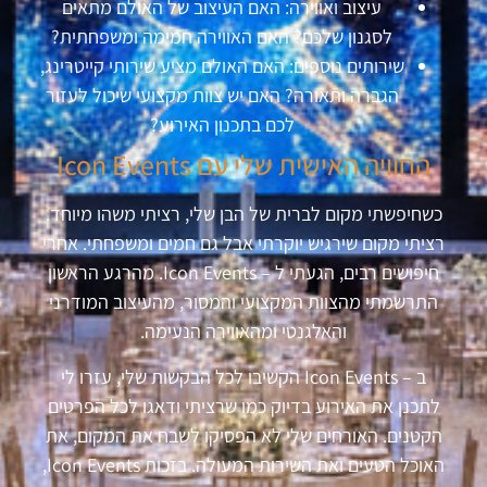
עיצוב ואווירה: האם העיצוב של האולם מתאים
לסגנון שלכם? האם האווירה חמימה ומשפחתית?
שירותים נוספים: האם האולם מציע שירותי קייטרינג,
הגברה ותאורה? האם יש צוות מקצועי שיכול לעזור
לכם בתכנון האירוע?
החוויה האישית שלי עם Icon Events
כשחיפשתי מקום לברית של הבן שלי, רציתי משהו מיוחד.
רציתי מקום שירגיש יוקרתי אבל גם חמים ומשפחתי. אחרי
חיפושים רבים, הגעתי ל – Icon Events. מהרגע הראשון
התרשמתי מהצוות המקצועי והמסור, מהעיצוב המודרני
והאלגנטי ומהאווירה הנעימה.
ב – Icon Events הקשיבו לכל הבקשות שלי, עזרו לי
לתכנן את האירוע בדיוק כמו שרציתי ודאגו לכל הפרטים
הקטנים. האורחים שלי לא הפסיקו לשבח את המקום, את
האוכל הטעים ואת השירות המעולה. בזכות Icon Events,