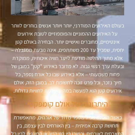
בעולם האירועים המודרני, יותר ויותר אנשים בוחרים לוותר
על האירועים ההמוניים והפומפוזיים לטובת אירועים
אינטימיים, מחוברים ואישיים יותר. הבחירה באולם קטן
יחסית, שמכיל עד 200 משתתפים, אינה נובעת ממגבלה –
אלא מתוך החלטה מודעת לייצר חוויה איכותית, ממוקדת
ובעלת ערך רגשי גבוה. לא מדובר באירוע "קטן" במובן של
פחות משמעותי – אלא באירוע שבו כל אורח נספר, כל
חיוך נזכר, וכל פרט זוכה לתשומת לב. במובן הזה, אולם
אירועים קטן הוא למעשה במה מושלמת לחוויות גדולות.
היתרונות של אולם קומפקטי
כאשר האולם מכיל מספר מדוד של אורחים, מתאפשרת
תחושת קרבה אמיתית – בין האורחים לבין עצמם, בין
המארחים לאורחים, וכמובן בין בני הזוג או החוגגים לבין כל