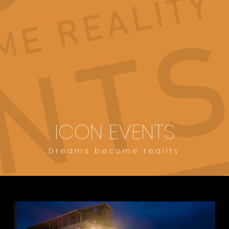
ICON EVENTS
Dreams become reality