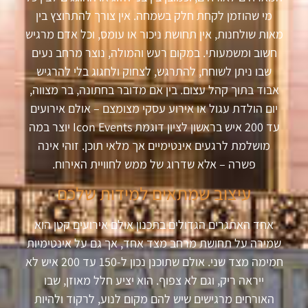
מי שהוזמן לקחת חלק בשמחה. אין צורך להתרוצץ בין
מאות שולחנות, אין תחושת ניכור או עומס, וכל אדם מרגיש
חשוב ומשמעותי. במקום רעש והמולה, נוצר מרחב נעים
שבו ניתן לשוחח, להתרגש, לצחוק ולחגוג בלי להרגיש
אבוד בתוך קהל עצום. בין אם מדובר בחתונה, בר מצווה,
יום הולדת עגול או אירוע עסקי מצומצם – אולם אירועים
עד 200 איש בראשון לציון דוגמת Icon Events יוצר במה
מושלמת לרגעים אינטימיים אך מלאי תוכן. זוהי אינה
פשרה – אלא שדרוג של ממש לחוויית האירוח.
עיצוב שמתאים למידות שלכם
אחד האתגרים הגדולים בתכנון אולם אירועים קטן הוא
שמירה על תחושת מרחב מצד אחד, אך גם על אינטימיות
חמימה מצד שני. אולם שתוכנן נכון ל-150 עד 200 איש לא
ייראה ריק, וגם לא צפוף. הוא יציע חלל מאוזן, שבו
האורחים מרגישים שיש להם מקום לנוע, לרקוד ולהיות