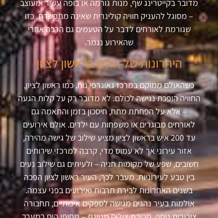
מדובר בקייטרינג שף, מנות גורמה או בופה עשיר ומעוצב
– מסוגל להעניק חוויה קולינרית שאינה מתפשרת, כזו
שגורמת לאורחים לדבר על הטעמים גם הרבה אחרי
שהאירוע נגמר.
היתרונות של אולם בראשון לציון
כשהאולם ממוקם במרכז גאוגרפי נוח, כמו ראשון לציון,
החוויה הופכת נגישה לכולם. לא מדובר רק על קלות הגעה
– אלא על הפחתת מתח, חיסכון בזמן והתאמה גם
לאורחים מבוגרים או משפחות עם ילדים. אולם אירועים
עד 200 איש בראשון לציון מציע שילוב של גישה מהירה,
אזור עירוני אך לא עמוס מדי, קרבה למרכזי שירותים
חשובים, שפע של מקומות חניה – ולעיתים גם שילוב נעים
בין טבע לעירוניות. מעבר לכך, העיר ראשון לציון הפכה
בשנים האחרונות לבירת תרבות ואירועים בפני עצמה.
אולמות בעיר נהנים מגישה לספקים איכותיים, תחבורה
ציבורית נוחה, סביבת צילום מגוונת – מחופי הים במערב