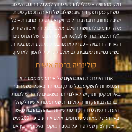
חלק מהחוויה – מבלי להרגיש מחוץ למעגל החוגג. העיצוב
משחק כאן תפקיד חשוב: שילוב של תאורה חכמה, פינות
ישיבה נוחות, רחבה בגודל מדויק ואסתטיקה מחבקת – כל
אלה תורמים לתחושת השלם. אולם מוצלח הוא כזה שיודע
"להתלבש" מחדש לכל אירוע, לפי הסגנון של המזמינים
והאווירה הרצויה – כפרית או אורבנית, אלגנטית או צעירה.
כשיש גמישות עיצובית, גם אולם קטן יכול להפוך לארמון.
קולינריה ברמה אישית
אחד היתרונות המובהקים של אירוע מצומצם הוא
האפשרות להשקיע בכל פרט, ובמיוחד באוכל. כשמדובר
באירוע קטן יותר, יש לאולם יותר משאבים להקדיש למנות
ברמה גבוהה, חוויה קולינרית שמותאמת אישית לקהל
היעד, הגשה מדויקת, ורמת שירות גבוהה בהרבה מאשר
באירוע של מאות משתתפים. אולם אירועים עד 200 איש
בראשון לציון שמקפיד על מטבח מוקפד ואיכותי – בין אם