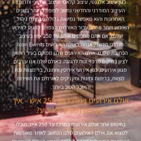
כגון עיצוב אלגנטי, עיצוב קלאסי ועיצוב מודרני וחדשני.
העיצוב המודרני והחדשני נחשב לפופולרי יותר בשנים
האחרונות והוא מאפשר גמישות גדולה מבחינת ניהול
האירוע ויותר מרחב עבור האורחים הצפויים להגיע לאירוע
שלכם. אם אתם מחפשים אולם עד 250 איש בעיצוב
מודרני חדשני, אנחנו באולם האירועים Icon Events
הכתובת שלכם. אולם האירועים שלנו ממוקם בעיר ראשון
לציון במיקום מרכזי ונוח להגעה. באולם שלנו אנו עורכים
מגוון אירועים, כגון אירועי אירוסין וחתונה, בר מצוות ובת
מצוות, בריתות וחינות ומעניקים לאורחים את השירות
והאוכל הטוב ביותר.
אולם אירועים במרכז עד 250 איש – איך
קובעים תאריך לאירוע?
בחיפוש אחר אולם אירועים במרכז עד 250 איש, תוכלו
למצוא את אולם האירועים שלנו הנחשב לאחד מאולמות