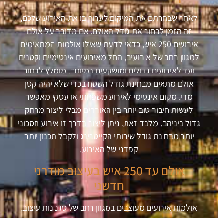
לאחר שבחרתם את המיקום לערוך בו את האירוע שלכם,
זה הזמן לבחור את גודל האולם. אם מדובר על אולם
אירועים 250 איש, כדאי לדעת שאילו אולמות המתאימים
למגוון רחב של אירועים, החל מאירועים אינטימיים וקטנים
ועד לאירועים גדולים ומושקעים במיוחד. מומלץ לבחור
אולם מתאים מבחינת גודל השטח בכדי שלא יהיה קטן
מדי. מקום אינטימי לאירוע משפחתי או עסקי מאפשר
לעשות חיבור טוב יותר בין האורחים מבלי ליצור מרחק
גדול ביניהם. מלבד זאת, ניתן ליצור בדרך זו אירוע חסכוני
יותר מבחינת גודל שירותי הקייטרינג ולקבל תכנון יותר
קפדני של האירוע.
אולם עד 250 איש בעיצוב מודרני
חדשני
אולמות אירועים מעוצבים במגוון רחב של סגנונות עיצוב,