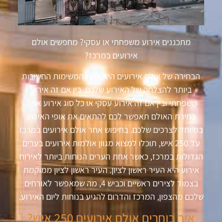
מתכננים אירוע משפחתי או עסקי? מחפשים אולם
אירועים במרכז?
הבחירה של אולם אירועים היא אחת המשימות החשובות
ביותר להצלחה של האירוע שלכם. בין אם זה אירוע
משפחתי ובין אם זה אירוע עסקי או כל סוג אירוע אחר,
בחירת האולם תאפשר לכם להתאים את אופי האירוע
במיוחד לצרכים שלכם. בחיפוש אחר אולם אירועים במרכז
עד 250 איש, תוכלו למצוא מגוון אולמות אירועים בערים
הגדולות במרכז, כאשר אחת הערים הנוחות ביותר לאירוח
אירוע היא העיר ראשון לציון. העיר ראשון לציון ממוקמת
בצמוד לצירים ראשיים וכביש 4, מה שמאפשר לאורחים
שלכם מהצפון, המרכז והדרום להגיע בנוחות ליום האירוע.
איך בוחרים אולם אירועים 250 איש?